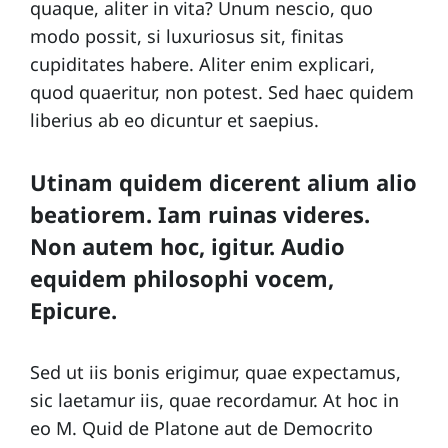
quaque, aliter in vita? Unum nescio, quo
modo possit, si luxuriosus sit, finitas
cupiditates habere. Aliter enim explicari,
a
quod quaeritur, non potest. Sed haec quidem
liberius ab eo dicuntur et saepius.
C
Utinam quidem dicerent alium alio
beatiorem. Iam ruinas videres.
Non autem hoc, igitur. Audio
o
equidem philosophi vocem,
Epicure.
n
Sed ut iis bonis erigimur, quae expectamus,
sic laetamur iis, quae recordamur. At hoc in
eo M. Quid de Platone aut de Democrito
t