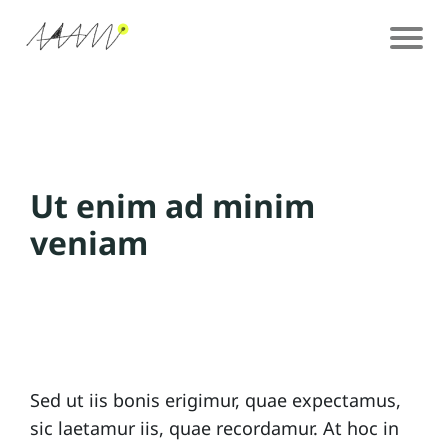
I
n
Ut enim ad minim
veniam
ic
i
Sed ut iis bonis erigimur, quae expectamus,
sic laetamur iis, quae recordamur. At hoc in
o