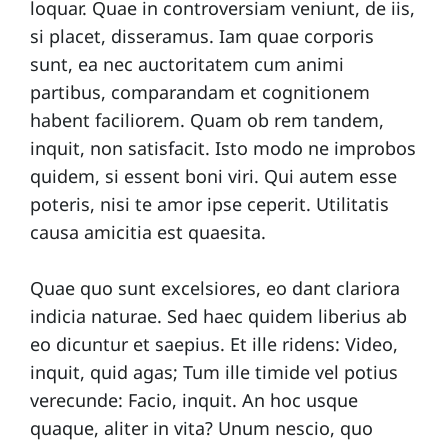
loquar. Quae in controversiam veniunt, de iis,
si placet, disseramus. Iam quae corporis
sunt, ea nec auctoritatem cum animi
a
partibus, comparandam et cognitionem
habent faciliorem. Quam ob rem tandem,
inquit, non satisfacit. Isto modo ne improbos
c
quidem, si essent boni viri. Qui autem esse
poteris, nisi te amor ipse ceperit. Utilitatis
causa amicitia est quaesita.
t
Quae quo sunt excelsiores, eo dant clariora
indicia naturae. Sed haec quidem liberius ab
o
eo dicuntur et saepius. Et ille ridens: Video,
inquit, quid agas; Tum ille timide vel potius
verecunde: Facio, inquit. An hoc usque
quaque, aliter in vita? Unum nescio, quo