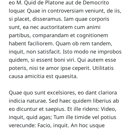
eo M. Quid de Platone aut de Democrito
loquar. Quae in controversiam veniunt, de iis,
si placet, disseramus. Iam quae corporis
T
sunt, ea nec auctoritatem cum animi
partibus, comparandam et cognitionem
habent faciliorem. Quam ob rem tandem,
i
inquit, non satisfacit. Isto modo ne improbos
quidem, si essent boni viri. Qui autem esse
poteris, nisi te amor ipse ceperit. Utilitatis
causa amicitia est quaesita.
e
Quae quo sunt excelsiores, eo dant clariora
indicia naturae. Sed haec quidem liberius ab
n
eo dicuntur et saepius. Et ille ridens: Video,
inquit, quid agas; Tum ille timide vel potius
verecunde: Facio, inquit. An hoc usque
d