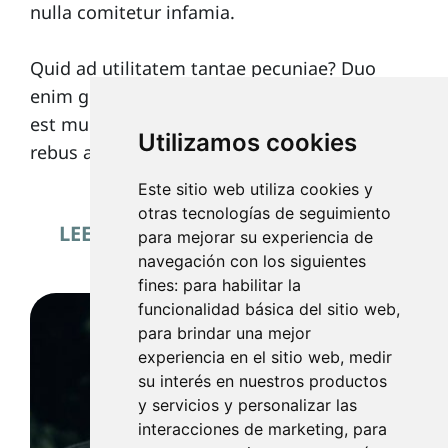
nulla comitetur infamia.
Quid ad utilitatem tantae pecuniae? Duo
enim genera quae erant, fecit tria. Et quod
est munus, quod opus sapientiae? Sed in
Utilizamos cookies
rebus apertissimis nimium longi sumus.
Este sitio web utiliza cookies y
otras tecnologías de seguimiento
LEE MÁS PUBLICACIONES DE ESTE
para mejorar su experiencia de
AUTOR
navegación con los siguientes
fines:
para habilitar la
funcionalidad básica del sitio web
,
para brindar una mejor
experiencia en el sitio web
,
medir
su interés en nuestros productos
y servicios y personalizar las
interacciones de marketing
,
para